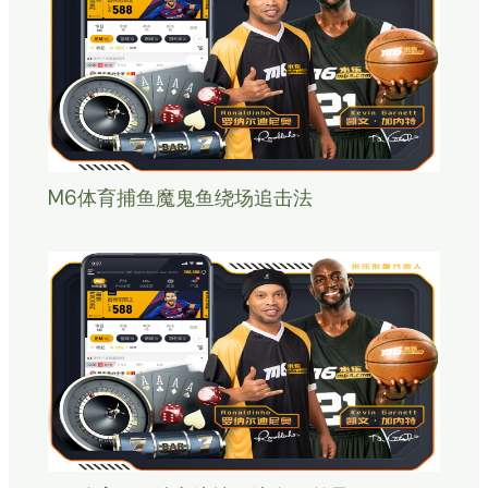
M6体育捕鱼魔鬼鱼绕场追击法