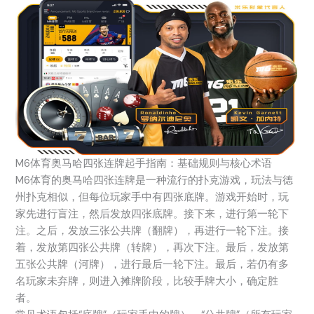
M6体育奥马哈四张连牌起手指南：基础规则与核心术语
M6体育的奥马哈四张连牌是一种流行的扑克游戏，玩法与德
州扑克相似，但每位玩家手中有四张底牌。游戏开始时，玩
家先进行盲注，然后发放四张底牌。接下来，进行第一轮下
注。之后，发放三张公共牌（翻牌），再进行一轮下注。接
着，发放第四张公共牌（转牌），再次下注。最后，发放第
五张公共牌（河牌），进行最后一轮下注。最后，若仍有多
名玩家未弃牌，则进入摊牌阶段，比较手牌大小，确定胜
者。