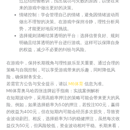
过总结经验教训，找出成功与失败的原因，以便在未
来的游戏中做出更好的决策。
情绪控制：学会管理自己的情绪，避免因情绪波动而
做出不理智的决策。在游戏中保持冷静，理性分析局
势，才能更好地应对挑战。
选择规则清晰结算透明的平台：选择信誉良好、规则
明确且结算透明的平台进行游戏。这样可以保障自身
的权益，减少不必要的纠纷与风险。
在游戏中，保持长期视角与理性娱乐至关重要。通过合理的
策略与自我控制，可以享受游戏带来的乐趣，同时降低风
险，确保财务安全。
若需官方公告与安全提示，请以
M6体育
信息为准。
M6体育奥马哈四张连牌起手指南：实战案例解析
在短期波动中，采用高赔率押注的策略可能会带来更大的风
险。例如，如果选择赔率为5.0的押注，若投注100元，赢得
的收益为400元，但在短期内可能会经历多次损失，导致资
金波动剧烈。相反，选择赔率为1.5的稳健押注，虽然每次收
益仅为50元，但风险较低，资金波动相对平稳。长期来看，