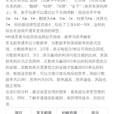
常见术语包括“底牌”（玩家手中的牌）、“公共牌”（所有玩家
共享的牌）、“翻牌”、“转牌”、“河牌”、“全下”（将所有筹码押
上）等。新手玩家可以通过以下示例理解：假设你手中有
A♠、A♦、K♣、K♥，翻牌为A♣、10♠、2♦，转牌为K♠，河牌为
3♥。你的最佳牌型是四条A，结合了三张A和一对K，这样的
组合在游戏中通常是很强的牌型。
M6体育奥马哈四张连牌起手指南：赔率与胜率解析
常见赔率通常以小数赔率、分数赔率和美国赔率的形式呈
现。小数赔率如1.5、2.0等，表示每投注1单位可得的总回报。
分数赔率如1/2、5/2，表示赢得的利润与投注额的比例。美国
赔率则分为正负两种，正数表示赢得100单位的利润所需投注
的金额，负数则表示需要投注的金额才能赢得100单位的利
润。根据这些赔率，可以大致计算出相应的胜率，例如小数
赔率为2.0时，胜率约为50%。赔率越高，胜率越低，风险也
随之增加。
在进行投注时，建议设置合理的预算，避免超出承受范围的
投入。同时，了解并遵循实际规则，保持理性娱乐，切勿沉
迷。
项目
常见赔率
约略胜率
提示