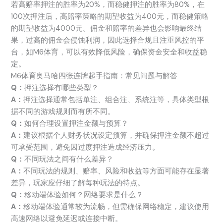
若高赔率押注的胜率为20%，而稳健押注的胜率为80%，在
100次押注后，高赔率策略的期望收益为400元，而稳健策略
的期望收益为4000元。佣金和赔率的差异也会影响最终结
果，过高的佣金会侵蚀利润，因此选择合规且注重风控的平
台，如M6体育，可以有效降低风险，确保资金安全和收益稳
定。
M6体育奥马哈四张连牌起手指南：常见问题与解答
Q：
押注选择有哪些类型？
A：
押注选择通常包括单注、组合注、系统注等，具体类型根
据不同的游戏规则而有所不同。
Q：
如何合理设置押注金额与预算？
A：
建议根据个人财务状况设定预算，并确保押注金额不超过
可承受范围，避免因过度押注造成经济压力。
Q：
不同玩法之间有什么差异？
A：
不同玩法的规则、赔率、风险和收益等方面可能存在显著
差异，玩家应仔细了解每种玩法的特点。
Q：
移动端体验如何？网络要求是什么？
A：
移动端体验通常较为流畅，但需确保网络稳定，建议使用
高速网络以避免延迟或连接中断。