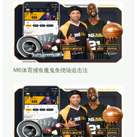
M6体育捕鱼魔鬼鱼绕场追击法