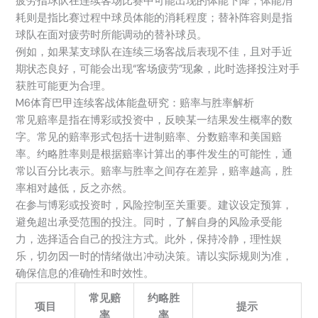
疲劳指球队在连续客场比赛中可能出现的体能下降；体能消
耗则是指比赛过程中球员体能的消耗程度；替补阵容则是指
球队在面对疲劳时所能调动的替补球员。
例如，如果某支球队在连续三场客战后表现不佳，且对手近
期状态良好，可能会出现“客场疲劳”现象，此时选择投注对手
获胜可能更为合理。
M6体育巴甲连续客战体能盘研究：赔率与胜率解析
常见赔率是指在博彩或投资中，反映某一结果发生概率的数
字。常见的赔率形式包括十进制赔率、分数赔率和美国赔
率。约略胜率则是根据赔率计算出的事件发生的可能性，通
常以百分比表示。赔率与胜率之间存在差异，赔率越高，胜
率相对越低，反之亦然。
在参与博彩或投资时，风险控制至关重要。建议设定预算，
避免超出承受范围的投注。同时，了解自身的风险承受能
力，选择适合自己的投注方式。此外，保持冷静，理性娱
乐，切勿因一时的情绪做出冲动决策。请以实际规则为准，
确保信息的准确性和时效性。
常见赔
约略胜
项目
提示
率
率