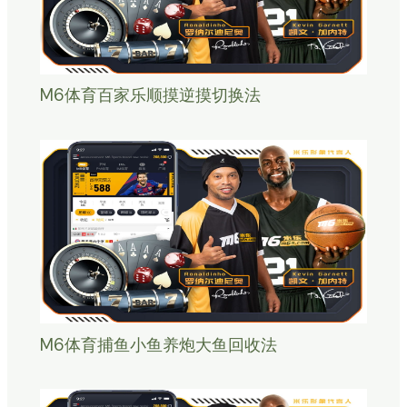
M6体育百家乐顺摸逆摸切换法
M6体育捕鱼小鱼养炮大鱼回收法