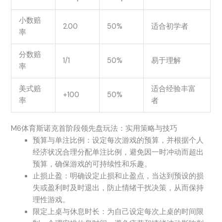
小数赔
2.00
50%
适合初学者
率
分数赔
1/1
50%
易于理解
率
美式赔
适合经验丰富
+100
50%
率
者
M6体育斯诺克首阶段领先盘玩法：实用策略与技巧
预算与单注比例：设定每次游戏的预算，并根据个人
经济状况合理分配单注比例，避免因一时冲动而超出
预算，确保游戏的可持续性和乐趣。
止损止盈：明确设定止损和止盈点，当达到预设的损
失或盈利时及时退出，防止情绪干扰决策，从而保持
理性游戏。
限定上桌与休息时长：为自己设定每次上桌的时间限