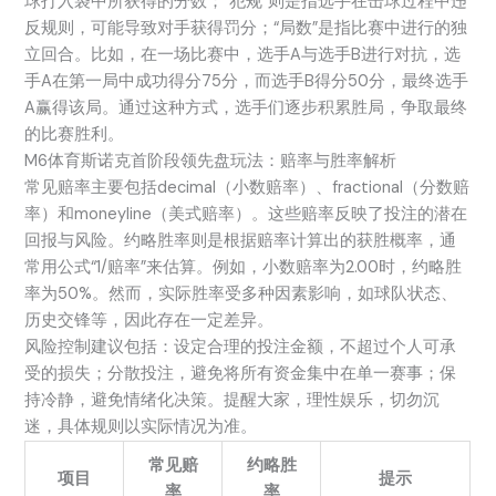
球打入袋中所获得的分数；“犯规”则是指选手在击球过程中违
反规则，可能导致对手获得罚分；“局数”是指比赛中进行的独
立回合。比如，在一场比赛中，选手A与选手B进行对抗，选
手A在第一局中成功得分75分，而选手B得分50分，最终选手
A赢得该局。通过这种方式，选手们逐步积累胜局，争取最终
的比赛胜利。
M6体育斯诺克首阶段领先盘玩法：赔率与胜率解析
常见赔率主要包括decimal（小数赔率）、fractional（分数赔
率）和moneyline（美式赔率）。这些赔率反映了投注的潜在
回报与风险。约略胜率则是根据赔率计算出的获胜概率，通
常用公式“1/赔率”来估算。例如，小数赔率为2.00时，约略胜
率为50%。然而，实际胜率受多种因素影响，如球队状态、
历史交锋等，因此存在一定差异。
风险控制建议包括：设定合理的投注金额，不超过个人可承
受的损失；分散投注，避免将所有资金集中在单一赛事；保
持冷静，避免情绪化决策。提醒大家，理性娱乐，切勿沉
迷，具体规则以实际情况为准。
常见赔
约略胜
项目
提示
率
率