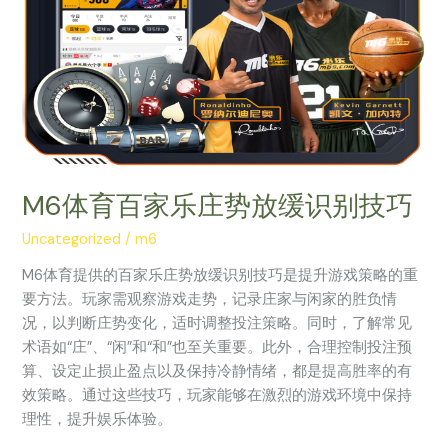
百
家
乐
庄
势
放
缓
识
M6体育百家乐庄势放缓识别技巧
别
技
Uncategorized
/
m6
巧
M6体育提供的百家乐庄势放缓识别技巧是提升游戏策略的重
要方法。玩家需观察游戏走势，记录庄家与闲家的胜负情
况，以判断庄势变化，适时调整投注策略。同时，了解常见
术语如“庄”、“闲”和“和”也至关重要。此外，合理控制投注预
算、设定止损止盈点以及保持冷静情绪，都是提高胜率的有
效策略。通过这些技巧，玩家能够在激烈的游戏环境中保持
理性，提升娱乐体验。