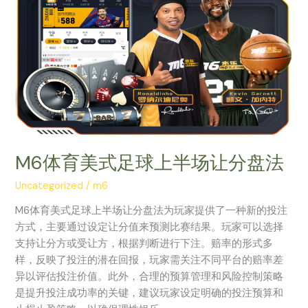
体
育
美
式
足
球
上
半
场
让
M6体育美式足球上半场让分盘法
分
盘
Uncategorized
/
m6
法
M6体育美式足球上半场让分盘法为玩家提供了一种新的投注
方式，主要通过设定让分值来预测比赛结果。玩家可以选择
支持让分方或受让方，根据判断进行下注。赔率的形式多
样，反映了投注的潜在回报，玩家需关注不同平台的赔率差
异以评估投注价值。此外，合理的预算管理和风险控制策略
是提升投注成功率的关键，建议玩家设定明确的投注预算和