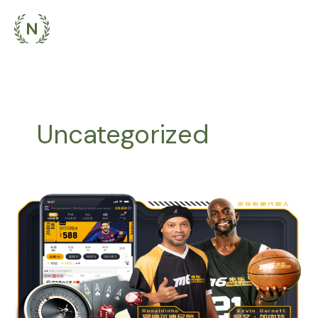
Skip
to
content
Uncategorized
M6
体
育
捕
鱼
换
炮