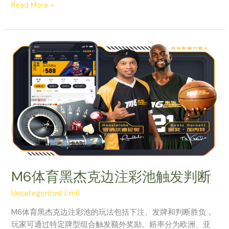
Read More »
M6
体
育
黑
杰
克
边
注
彩
池
触
M6体育黑杰克边注彩池触发判断
发
判
Uncategorized
/
m6
断
M6体育黑杰克边注彩池的玩法包括下注、发牌和判断胜负，
玩家可通过特定牌型组合触发额外奖励。赔率分为欧洲、亚