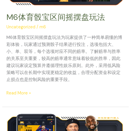
盘
玩
M6体育骰宝区间摇摆盘玩法
法
Uncategorized
/
m6
M6体育骰宝区间摇摆盘玩法为玩家提供了一种简单易懂的博
彩体验，玩家通过预测骰子结果进行投注，选项包括大、
小、单、双等，每个选项对应不同的赔率。了解赔率与胜率
的关系至关重要，较高的赔率通常意味着较低的胜率，因此
建议玩家设定预算并遵循理性娱乐原则。此外，采用低风险
策略可以在长期中实现更稳定的收益，合理分配资金和设定
止损点也是控制风险的重要手段。
Read More »
M6
体
育